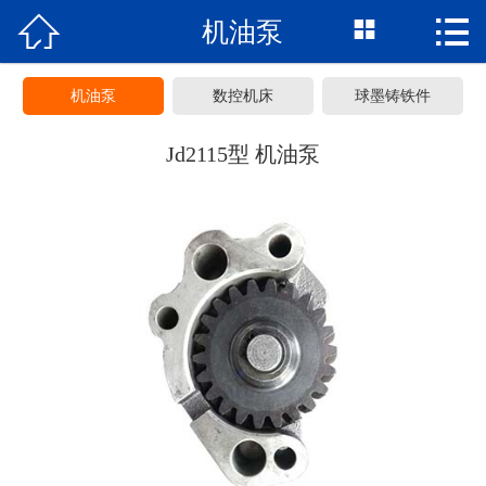



机油泵
网站首页
关于贵圣
机油泵
数控机床
球墨铸铁件
产品展示
Jd2115型 机油泵
新闻动态
荣誉资质
常见问题
联系我们