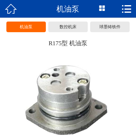



机油泵
网站首页
关于贵圣
机油泵
数控机床
球墨铸铁件
产品展示
R175型 机油泵
新闻动态
荣誉资质
常见问题
联系我们